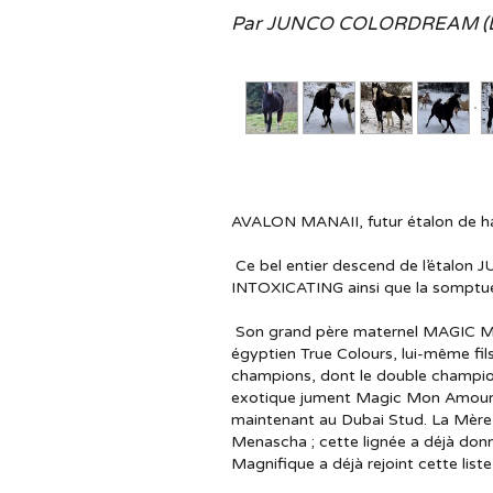
Par JUNCO COLORDREAM (Lega
AVALON MANAII, futur étalon de haut
Ce bel entier descend de l’étalo
INTOXICATING ainsi que la somp
Son grand père maternel MAGIC MA
égyptien True Colours, lui-même fi
champions, dont le double champion
exotique jument Magic Mon Amour p
maintenant au Dubai Stud. La Mère 
Menascha ; cette lignée a déjà don
Magnifique a déjà rejoint cette lis