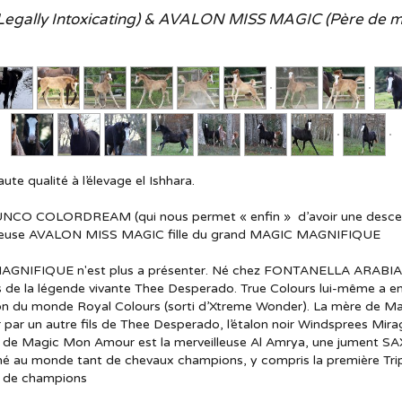
lly Intoxicating) & AVALON MISS MAGIC (Père de mè
e qualité à l’élevage el Ishhara.
n JUNCO COLORDREAM (qui nous permet « enfin » d’avoir une desc
tueuse AVALON MISS MAGIC fille du grand MAGIC MAGNIFIQUE
GNIFIQUE n'est plus a présenter. Né chez FONTANELLA ARABIAN en 
ls de la légende vivante Thee Desperado. True Colours lui-même a 
 du monde Royal Colours (sorti d’Xtreme Wonder). La mère de Magi
ar un autre fils de Thee Desperado, l’étalon noir Windsprees Mi
de Magic Mon Amour est la merveilleuse Al Amrya, une jument SAX 
né au monde tant de chevaux champions, y compris la première Tri
te de champions