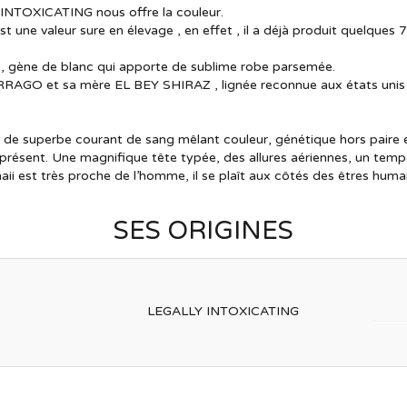
 INTOXICATING nous offre la couleur.
t une valeur sure en élevage , en effet , il a déjà produit quelques
9, gène de blanc qui apporte de sublime robe parsemée.
RAGO et sa mère EL BEY SHIRAZ , lignée reconnue aux états unis 
e superbe courant de sang mêlant couleur, génétique hors paire e
résent. Une magnifique tête typée, des allures aériennes, un tem
aii est très proche de l’homme, il se plaît aux côtés des êtres huma
SES ORIGINES
LEGALLY INTOXICATING