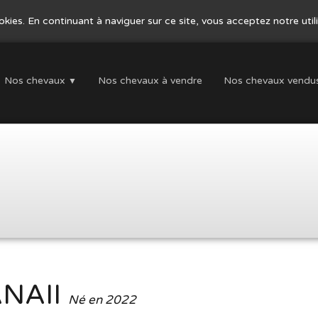
ookies. En continuant à naviguer sur ce site, vous acceptez notre uti
Nos chevaux
Nos chevaux à vendre
Nos chevaux vendu
▼
El
Ishhara
Des chevaux arabes élevés avec respect
NAII
Né en 2022